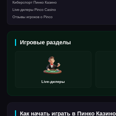
Киберспорт Пинко Казино
Live-дилеры Pinco Casino
Отзывы игроков о Pinco
Игровые разделы
Live-дилеры
Как начать играть в Пинко Казино