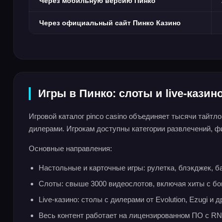
Через мобильную версию Пинко
Через официальный сайт Пинко Казино
Игры в Пинко: слоты и live-казин
Игровой каталог pinco casino объединяет тысячи тайтл
дилерами. Игрокам доступны категории развлечений, фи
Основные направления:
Настольные и карточные игры: рулетка, блэкджек, ба
Слоты: свыше 3000 видеослотов, включая хиты с бо
Live-казино: столы с дилерами от Evolution, Ezugi и 
Весь контент работает на лицензированном ПО с RNG