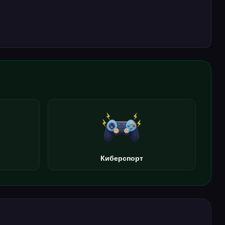
Киберспорт