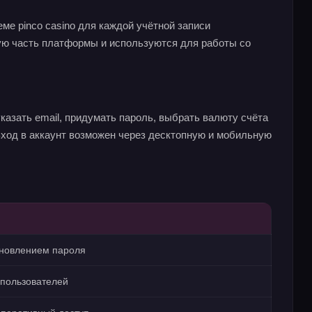
ме pinco casino для каждой учётной записи
ую часть платформы и используются для работы со
казать email, придумать пароль, выбрать валюту счёта
Вход в аккаунт возможен через десктопную и мобильную
ановлением пароля
пользователей ​