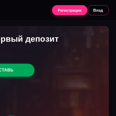
Регистрация
Вход
ервый депозит
СТАВЬ