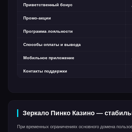
Приветственный бонус
Промо-акции
Программа лояльности
Способы оплаты и вывода
Мобильное приложение
Контакты поддержки
Зеркало Пинко Казино — стабиль
При временных ограничениях основного домена пользов