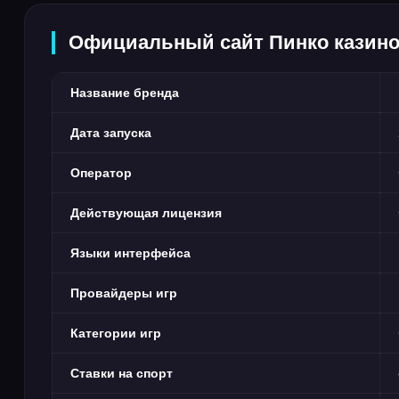
Официальный сайт Пинко казино
Название бренда
Дата запуска
Оператор
Действующая лицензия
Языки интерфейса
Провайдеры игр
Категории игр
Ставки на спорт