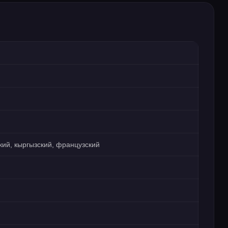
цкий, кыргызский, французский